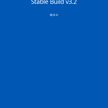
NACHRICHTEN
Stable Build v3.2
2D
Zoom
Chat
DE