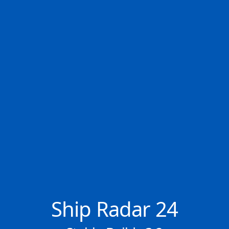
✕
📬 Keine News verpassen
👤 107.969 Mitglieder
Wöchentlichen Newsletter kostenlos abonnieren.
Abonnieren
Ship Radar 24