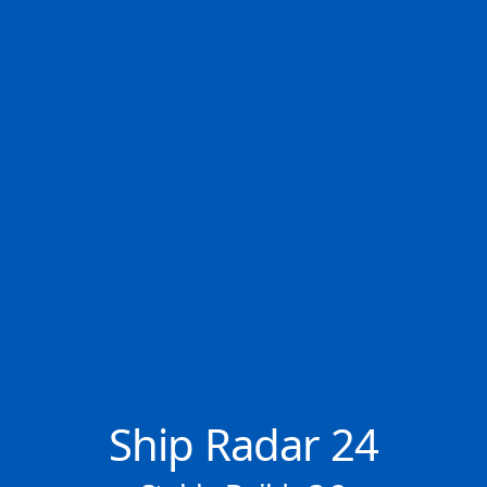
✕
📬 Keine News verpassen
👤 107.969 Mitglieder
Wöchentlichen Newsletter kostenlos abonnieren.
Abonnieren
Ship Radar 24