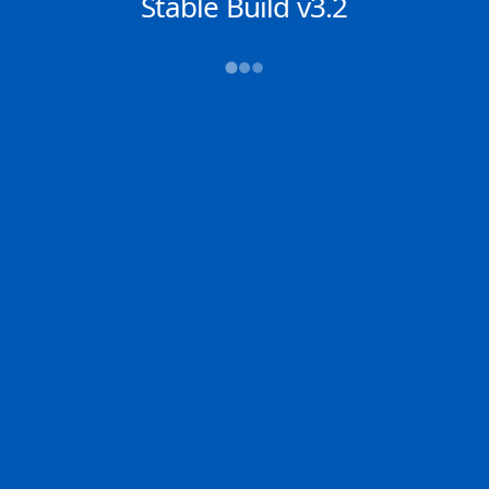
NACHRICHTEN
Stable Build v3.2
2D
Zoom
Chat
DE