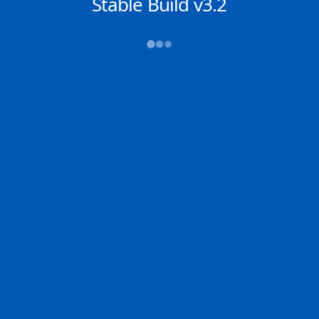
NACHRICHTEN
Stable Build v3.2
2D
Zoom
Chat
DE