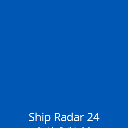
✕
📬 Keine News verpassen
👤 107.969 Mitglieder
Wöchentlichen Newsletter kostenlos abonnieren.
Abonnieren
Ship Radar 24