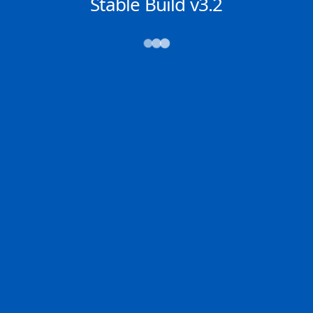
NACHRICHTEN
Stable Build v3.2
→→→
Abfahrt (ATD)
Ankunft (ETA)
N/A
N/A
SAINT JOHN
PORTLAND (ME)
2D
SAINT | CA
PORTL | US
0% der Reise
Schiffsdetails
MMSI
IMO
POSITION
538002221
9298739
43.64089°,
-70.26379°
Zoom
TEMPO
KURS
LÄNGE
0.0 kn
82°
182 x 27 m
TIEFGANG
DWT
STATUS
Chat
10.6m
37,515 Tonnen
Festgemacht /
Stationär
DE
Letzte Häfen