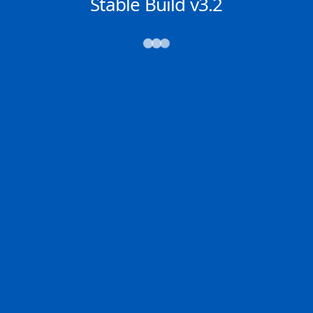
NACHRICHTEN
Stable Build v3.2
→→→
Abfahrt (ATD)
Ankunft (ETA)
N/A
N/A
PANJANG
AMSTERDAM
2D
PANJA | ID
AMSTE | NL
100.0% der Reise
Schiffsdetails
MMSI
IMO
POSITION
256210000
9301897
-34.16713°,
17.63722°
Zoom
TEMPO
KURS
LÄNGE
11.8 kn
330°
176 x 31 m
TIEFGANG
DWT
STATUS
Chat
11.1m
40,161 Tonnen
In Fahrt
DE
Letzte Häfen