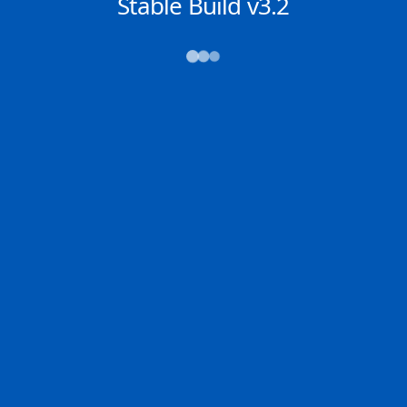
NACHRICHTEN
Stable Build v3.2
→→→
Abfahrt (ATD)
Ankunft (ETA)
N/A
N/A
NAGOYA
SALDANHA
2D
NAGOY | JP
SALDA | ZA
72.4% der Reise
Schiffsdetails
MMSI
IMO
POSITION
636019442
9802138
2.24299°,
101.93137°
Zoom
TEMPO
KURS
LÄNGE
13.9 kn
310.4°
330 x 57 m
TIEFGANG
DWT
STATUS
Chat
10.9m
---
In Fahrt
DE
Letzte Häfen