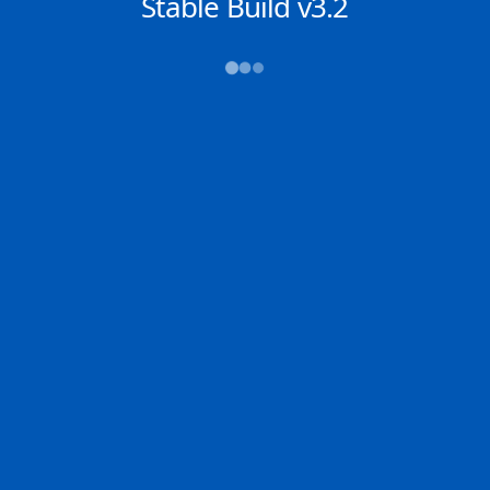
NACHRICHTEN
Stable Build v3.2
→→→
Abfahrt (ATD)
Ankunft (ETA)
N/A
N/A
RAS LAFFAN
N/A
2D
LAFFA | QA
N/A | IT
100.0% der Reise
Schiffsdetails
MMSI
IMO
POSITION
538003361
9397341
25.84374°,
51.79102°
Zoom
TEMPO
KURS
LÄNGE
13.1 kn
128°
315 x 50 m
TIEFGANG
DWT
STATUS
Chat
9.4m
121,913 Tonnen
In Fahrt
DE
Letzte Häfen