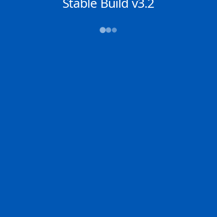
NACHRICHTEN
Stable Build v3.2
→→→
Abfahrt (ATD)
Ankunft (ETA)
N/A
N/A
PUERTO
INCHEON
ARMUELLES
2D
INCHE | KR
100.0% der Reise
PUERT | PA
Schiffsdetails
MMSI
IMO
POSITION
228458900
9709075
8.25754°,
-82.72275°
Zoom
TEMPO
KURS
LÄNGE
0.2 kn
169°
333 x 60 m
TIEFGANG
DWT
STATUS
Chat
11m
---
Langsame Fahrt
DE
Letzte Häfen