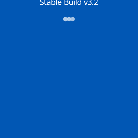
NACHRICHTEN
Stable Build v3.2
→→→
Abfahrt (ATD)
Ankunft (ETA)
N/A
N/A
SOUTHAMPTON
PORT KLANG
2D
SOUTH | GB
KLANG | MY
0% der Reise
Schiffsdetails
MMSI
IMO
POSITION
566881000
9631979
50.84828°,
-1.33555°
Zoom
TEMPO
KURS
LÄNGE
8.3 kn
130°
397 x 51 m
TIEFGANG
DWT
STATUS
Chat
12.1m
150,936 Tonnen
In Fahrt
DE
Letzte Häfen