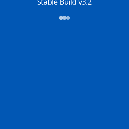
NACHRICHTEN
Stable Build v3.2
→→→
Abfahrt (ATD)
Ankunft (ETA)
N/A
N/A
ALGECIRAS
PORT KLANG
2D
ALGEC | ES
KLANG | MY
100.0% der Reise
Schiffsdetails
MMSI
IMO
POSITION
566796000
9631955
24.13536°,
-16.53412°
Zoom
TEMPO
KURS
LÄNGE
15.4 kn
210.5°
398 x 51 m
TIEFGANG
DWT
STATUS
Chat
12.9m
150,936 Tonnen
In Fahrt
DE
Letzte Häfen