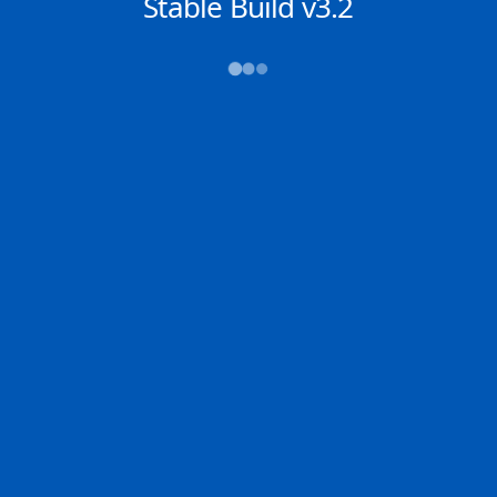
NACHRICHTEN
Stable Build v3.2
→→→
Abfahrt (ATD)
Ankunft (ETA)
N/A
N/A
INGLESIDE
CORPUS CHRISTI
2D
INGLE | US
CORPU | US
100.0% der Reise
Schiffsdetails
MMSI
IMO
POSITION
538004576
9500728
27.27870°,
-79.29669°
Zoom
TEMPO
KURS
LÄNGE
12.9 kn
2.8°
333 x 60 m
TIEFGANG
DWT
STATUS
Chat
18.8m
319,478 Tonnen
In Fahrt
DE
Letzte Häfen