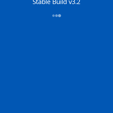
NACHRICHTEN
Stable Build v3.2
→→→
Abfahrt (ATD)
Ankunft (ETA)
N/A
N/A
N/A
N/A
2D
FAKKA | IT
N/A | IT
0% der Reise
Schiffsdetails
MMSI
IMO
POSITION
636024301
9410234
25.35774°,
56.45090°
Zoom
TEMPO
KURS
LÄNGE
0.1 kn
115°
333 x 60 m
TIEFGANG
DWT
STATUS
Chat
11m
---
Festgemacht /
Stationär
DE
Letzte Häfen