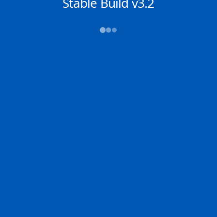
NACHRICHTEN
Stable Build v3.2
→→→
Abfahrt (ATD)
Ankunft (ETA)
N/A
N/A
YANTIAN
N/A
2D
YANTI | CN
SGSIN | IT
100.0% der Reise
Schiffsdetails
MMSI
IMO
POSITION
229778000
9867841
22.23001°,
114.54863°
Zoom
TEMPO
KURS
LÄNGE
10.4 kn
349.1°
366 x 51 m
TIEFGANG
DWT
STATUS
Chat
11m
---
In Fahrt
DE
Letzte Häfen