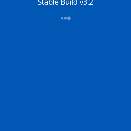
NACHRICHTEN
Stable Build v3.2
→→→
Abfahrt (ATD)
Ankunft (ETA)
N/A
N/A
NANSHA
NINGBO
2D
NANSH | CN
NINGB | CN
86.5% der Reise
Schiffsdetails
MMSI
IMO
POSITION
215930000
9454412
24.76546°,
119.77359°
Zoom
TEMPO
KURS
LÄNGE
18.3 kn
30.7°
365 x 51 m
TIEFGANG
DWT
STATUS
Chat
10.1m
165,422 Tonnen
In Fahrt
DE
Letzte Häfen