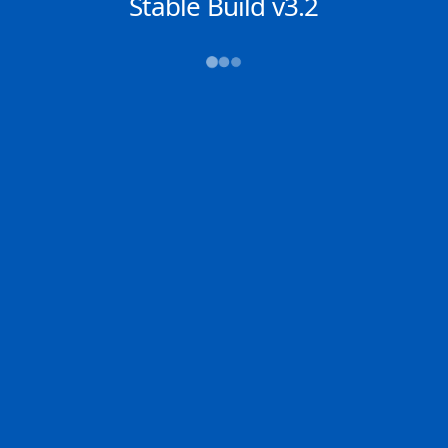
NACHRICHTEN
Stable Build v3.2
→→→
Abfahrt (ATD)
Ankunft (ETA)
N/A
N/A
DONGJIAKOU
N/A
2D
DONGJ | CN
N/A | IT
100.0% der Reise
Schiffsdetails
MMSI
IMO
POSITION
538007348
9791896
25.38012°,
120.81733°
Zoom
TEMPO
KURS
LÄNGE
12.4 kn
26.4°
180 x 30 m
TIEFGANG
DWT
STATUS
Chat
10.5m
---
In Fahrt
DE
Letzte Häfen