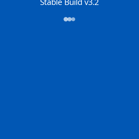
NACHRICHTEN
Stable Build v3.2
→→→
Abfahrt (ATD)
Ankunft (ETA)
N/A
N/A
ZHANJIANG
RIO
2D
ZHANJ | CN
GRRIO | GR
100.0% der Reise
Schiffsdetails
MMSI
IMO
POSITION
538004575
9501162
-32.98584°,
29.75962°
Zoom
TEMPO
KURS
LÄNGE
13.4 kn
57.6°
333 x 60 m
TIEFGANG
DWT
STATUS
Chat
22m
316,373 Tonnen
In Fahrt
DE
Letzte Häfen