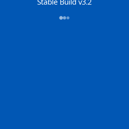
NACHRICHTEN
Stable Build v3.2
→→→
Abfahrt (ATD)
Ankunft (ETA)
N/A
N/A
N/A
N/A
2D
ORDER | IT
N/A | IT
0% der Reise
Schiffsdetails
MMSI
IMO
POSITION
422233000
9218492
6.83067°,
77.21017°
Zoom
TEMPO
KURS
LÄNGE
2.2 kn
---°
333 x 58 m
TIEFGANG
DWT
STATUS
Chat
20m
299,500 Tonnen
In Fahrt
DE
Letzte Häfen