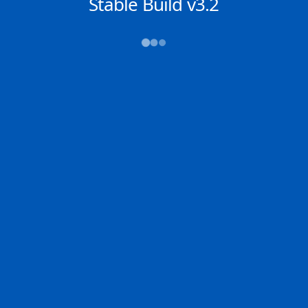
NACHRICHTEN
Stable Build v3.2
→→→
Abfahrt (ATD)
Ankunft (ETA)
N/A
N/A
INGLESIDE
TERNEUZEN
2D
INGLE | US
TERNE | NL
100.0% der Reise
Schiffsdetails
MMSI
IMO
POSITION
538011588
9733959
1.30416°,
104.35123°
Zoom
TEMPO
KURS
LÄNGE
11.3 kn
44.9°
333 x 60 m
TIEFGANG
DWT
STATUS
Chat
20.2m
---
In Fahrt
DE
Letzte Häfen