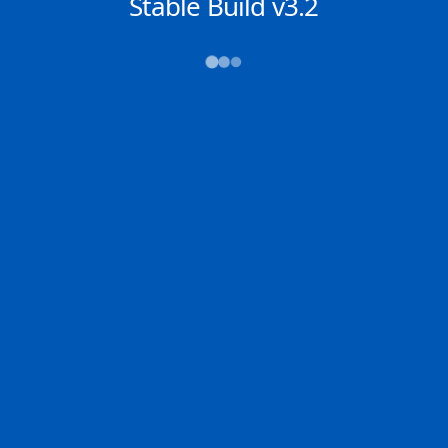
NACHRICHTEN
Stable Build v3.2
→→→
Abfahrt (ATD)
Ankunft (ETA)
N/A
N/A
SINGAPORE
N/A
2D
SINGA | SG
PEBGA | IT
0% der Reise
Schiffsdetails
MMSI
IMO
POSITION
311000934
9808986
1.26503°,
103.86223°
Zoom
TEMPO
KURS
LÄNGE
--- kn
144°
342 x 46 m
TIEFGANG
DWT
STATUS
Chat
9.3m
---
Festgemacht /
Stationär
DE
Letzte Häfen