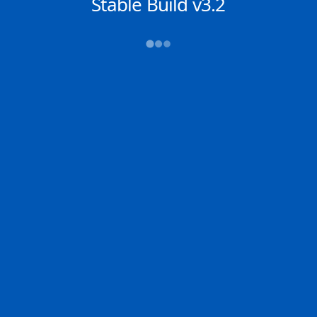
NACHRICHTEN
Stable Build v3.2
→→→
Abfahrt (ATD)
Ankunft (ETA)
N/A
N/A
JINHAI HEAVY
N/A
INDUSTR
2D
ORDER | IT
100.0% der Reise
JINHA | JP
Schiffsdetails
MMSI
IMO
POSITION
422208400
9357717
1.22050°,
103.92133°
Zoom
TEMPO
KURS
LÄNGE
12.1 kn
71°
333 x 60 m
TIEFGANG
DWT
STATUS
Chat
21m
317,850 Tonnen
In Fahrt
DE
Letzte Häfen