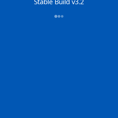
NACHRICHTEN
Stable Build v3.2
→→→
Abfahrt (ATD)
Ankunft (ETA)
N/A
N/A
LAGOS
ANCHORAGE
2D
LAGOS | NG
ANCHO | US
0% der Reise
Schiffsdetails
MMSI
IMO
POSITION
370570000
9164847
5.34335°,
0.46583°
Zoom
TEMPO
KURS
LÄNGE
11.4 kn
92.9°
19 x 6 m
TIEFGANG
DWT
STATUS
Chat
10.9m
310,137 Tonnen
In Fahrt
DE
Letzte Häfen