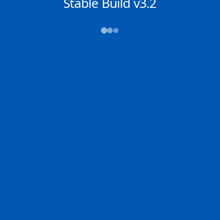
NACHRICHTEN
Stable Build v3.2
→→→
Abfahrt (ATD)
Ankunft (ETA)
N/A
N/A
MAILIAO
SINGAPORE
2D
MAILI | TW
SINGA | SG
100.0% der Reise
Schiffsdetails
MMSI
IMO
POSITION
636020554
9409247
1.30147°,
104.07892°
Zoom
TEMPO
KURS
LÄNGE
0.6 kn
---°
333 x 60 m
TIEFGANG
DWT
STATUS
Chat
11m
317,441 Tonnen
In Fahrt
DE
Letzte Häfen