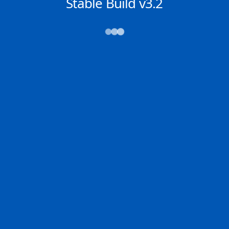
NACHRICHTEN
Stable Build v3.2
→→→
Abfahrt (ATD)
Ankunft (ETA)
N/A
N/A
RAS TANURA
N/A
2D
TANUR | SA
N/A | IT
100.0% der Reise
Schiffsdetails
MMSI
IMO
POSITION
215049000
9575943
1.30129°,
104.34844°
Zoom
TEMPO
KURS
LÄNGE
10.8 kn
50.6°
330 x 60 m
TIEFGANG
DWT
STATUS
Chat
11m
296,793 Tonnen
In Fahrt
DE
Letzte Häfen