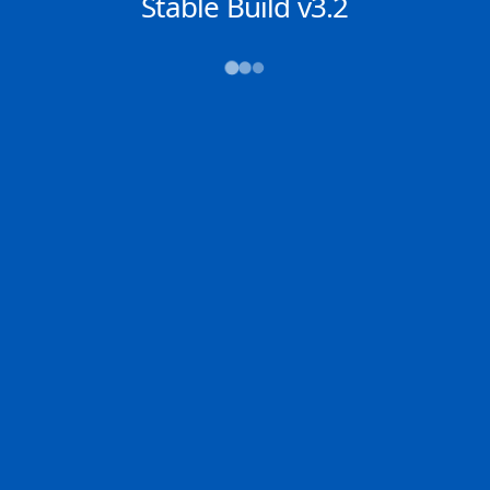
NACHRICHTEN
Stable Build v3.2
→→→
Abfahrt (ATD)
Ankunft (ETA)
N/A
N/A
MAILIAO
FUJAIRAH
2D
MAILI | TW
FUJAI | AE
82.6% der Reise
Schiffsdetails
MMSI
IMO
POSITION
636015471
9419955
7.31151°,
76.58796°
Zoom
TEMPO
KURS
LÄNGE
10.7 kn
314.8°
330 x 60 m
TIEFGANG
DWT
STATUS
Chat
11m
---
In Fahrt
DE
Letzte Häfen