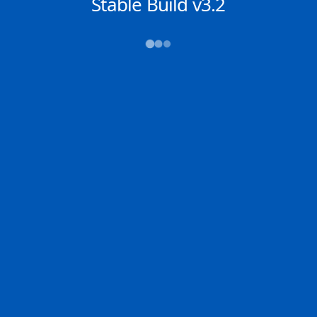
NACHRICHTEN
Stable Build v3.2
→→→
Abfahrt (ATD)
Ankunft (ETA)
N/A
N/A
PACHI
LA PALOMA
2D
PACHI | GR
PALOM | UY
100.0% der Reise
Schiffsdetails
MMSI
IMO
POSITION
636013383
9389033
-28.14729°,
-43.60286°
Zoom
TEMPO
KURS
LÄNGE
12.7 kn
52°
333 x 60 m
TIEFGANG
DWT
STATUS
Chat
11m
318,000 Tonnen
In Fahrt
DE
Letzte Häfen