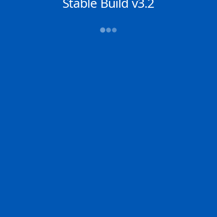
NACHRICHTEN
Stable Build v3.2
→→→
Abfahrt (ATD)
Ankunft (ETA)
N/A
N/A
SINGAPORE
FELIXSTOWE
2D
SINGA | SG
FELIX | GB
100.0% der Reise
Schiffsdetails
MMSI
IMO
POSITION
440350000
9863326
-25.46796°,
8.63074°
Zoom
TEMPO
KURS
LÄNGE
16.4 kn
319.3°
400 x 61 m
TIEFGANG
DWT
STATUS
Chat
15.6m
---
In Fahrt
DE
Letzte Häfen