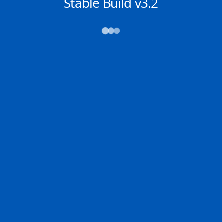
NACHRICHTEN
Stable Build v3.2
→→→
Abfahrt (ATD)
Ankunft (ETA)
N/A
N/A
NAGOYA
N/A
2D
NAGOY | JP
N/A | IT
100.0% der Reise
Schiffsdetails
MMSI
IMO
POSITION
255805580
9220316
34.62483°,
135.26050°
Zoom
TEMPO
KURS
LÄNGE
11.2 kn
67°
207 x 28 m
TIEFGANG
DWT
STATUS
Chat
8.7m
33,937 Tonnen
In Fahrt
DE
Letzte Häfen