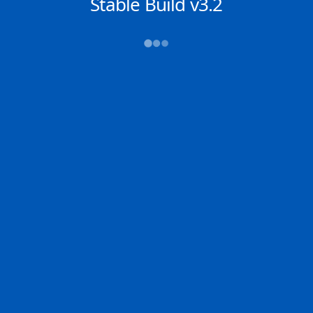
NACHRICHTEN
Stable Build v3.2
→→→
Abfahrt (ATD)
Ankunft (ETA)
N/A
N/A
NANSHA
CHIBA
2D
NANSH | CN
CHIBA | JP
100.0% der Reise
Schiffsdetails
MMSI
IMO
POSITION
431114000
9805087
1.26805°,
104.21896°
Zoom
TEMPO
KURS
LÄNGE
11 kn
82.8°
340 x 60 m
TIEFGANG
DWT
STATUS
Chat
19.4m
---
In Fahrt
DE
Letzte Häfen