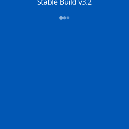
NACHRICHTEN
Stable Build v3.2
→→→
Abfahrt (ATD)
Ankunft (ETA)
N/A
N/A
ZHANJIANG
N/A
2D
ZHANJ | CN
N/A | IT
100.0% der Reise
Schiffsdetails
MMSI
IMO
POSITION
241520000
9796872
1.17035°,
103.79170°
Zoom
TEMPO
KURS
LÄNGE
9.3 kn
247.5°
336 x 60 m
TIEFGANG
DWT
STATUS
Chat
11.3m
---
In Fahrt
DE
Letzte Häfen