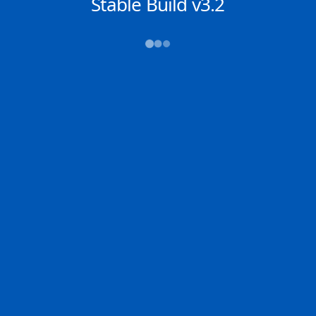
NACHRICHTEN
Stable Build v3.2
→→→
Abfahrt (ATD)
Ankunft (ETA)
N/A
N/A
QINGDAO
TERNEUZEN
2D
QINGD | CN
TERNE | NL
100.0% der Reise
Schiffsdetails
MMSI
IMO
POSITION
241577000
9810393
-34.46834°,
17.70504°
Zoom
TEMPO
KURS
LÄNGE
12.9 kn
294°
336 x 60 m
TIEFGANG
DWT
STATUS
Chat
20.2m
---
In Fahrt
DE
Letzte Häfen