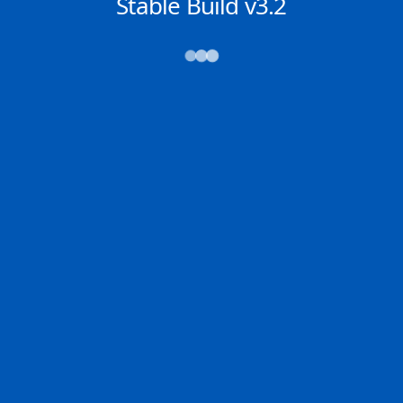
NACHRICHTEN
Stable Build v3.2
→→→
Abfahrt (ATD)
Ankunft (ETA)
N/A
N/A
DAMIETTA
COLOMBO
2D
DAMIE | EG
COLOM | LK
10.8% der Reise
Schiffsdetails
MMSI
IMO
POSITION
219630000
9632143
28.83838°,
32.86687°
Zoom
TEMPO
KURS
LÄNGE
11.6 kn
159.8°
399 x 59 m
TIEFGANG
DWT
STATUS
Chat
16.4m
---
In Fahrt
DE
Letzte Häfen