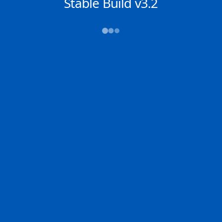
NACHRICHTEN
Stable Build v3.2
→→→
Abfahrt (ATD)
Ankunft (ETA)
N/A
N/A
RAS LAFFAN
N/A
2D
LAFFA | QA
N/A | IT
100.0% der Reise
Schiffsdetails
MMSI
IMO
POSITION
538003365
9397303
25.81337°,
51.92502°
Zoom
TEMPO
KURS
LÄNGE
0.1 kn
268°
345 x 53 m
TIEFGANG
DWT
STATUS
Chat
9.4m
130,171 Tonnen
Festgemacht /
Stationär
DE
Letzte Häfen