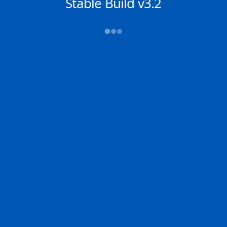
NACHRICHTEN
Stable Build v3.2
→→→
Abfahrt (ATD)
Ankunft (ETA)
N/A
N/A
BUSAN NEW PORT
BUSAN
2D
BUSAN | KR
BUSAN | KR
76.0% der Reise
Schiffsdetails
MMSI
IMO
POSITION
636017727
9777204
34.95107°,
128.83739°
Zoom
TEMPO
KURS
LÄNGE
0.6 kn
301°
400 x 58 m
TIEFGANG
DWT
STATUS
Chat
14.8m
---
In Fahrt
DE
Letzte Häfen