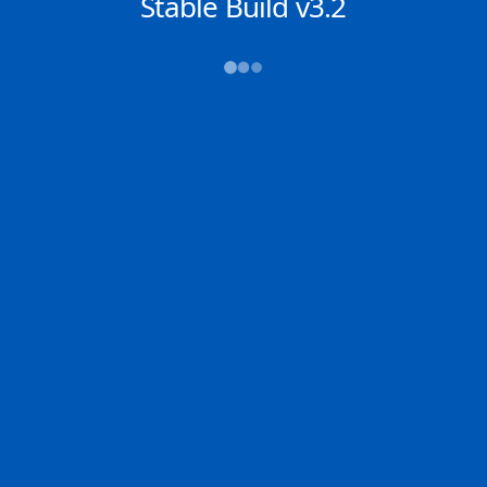
NACHRICHTEN
Stable Build v3.2
→→→
Abfahrt (ATD)
Ankunft (ETA)
N/A
N/A
SINGAPORE
VALENCIA
2D
SINGA | SG
VALEN | ES
100.0% der Reise
Schiffsdetails
MMSI
IMO
POSITION
636022516
9930040
-25.65106°,
10.66241°
Zoom
TEMPO
KURS
LÄNGE
19.5 kn
322.6°
399 x 61 m
TIEFGANG
DWT
STATUS
Chat
16.2m
---
In Fahrt
DE
Letzte Häfen