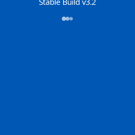
NACHRICHTEN
Stable Build v3.2
→→→
Abfahrt (ATD)
Ankunft (ETA)
N/A
N/A
SINGAPORE
PORT KLANG
2D
SINGA | SG
KLANG | MY
0% der Reise
Schiffsdetails
MMSI
IMO
POSITION
355233000
9399040
2.20987°,
101.97940°
Zoom
TEMPO
KURS
LÄNGE
12.4 kn
302.8°
366 x 51 m
TIEFGANG
DWT
STATUS
Chat
12.7m
162,867 Tonnen
In Fahrt
DE
Letzte Häfen