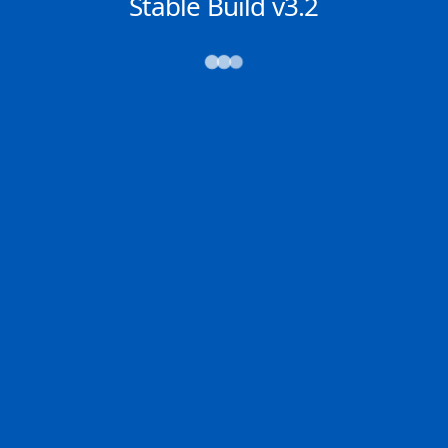
NACHRICHTEN
Stable Build v3.2
→→→
Abfahrt (ATD)
Ankunft (ETA)
N/A
N/A
SINGAPORE
TEKIRDAG
2D
SINGA | SG
TEKIR | TR
100.0% der Reise
Schiffsdetails
MMSI
IMO
POSITION
636017506
9762326
3.43264°,
100.35811°
Zoom
TEMPO
KURS
LÄNGE
19 kn
313°
399 x 59 m
TIEFGANG
DWT
STATUS
Chat
16.3m
---
In Fahrt
DE
Letzte Häfen