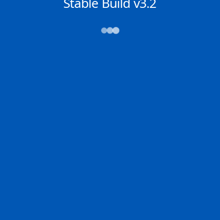
NACHRICHTEN
Stable Build v3.2
→→→
Abfahrt (ATD)
Ankunft (ETA)
N/A
N/A
INVERGORDON
HAMBURG
2D
INVER | GB
HAMBU | DE
39.1% der Reise
Schiffsdetails
MMSI
IMO
POSITION
371861000
9595321
57.38237°,
-0.90584°
Zoom
TEMPO
KURS
LÄNGE
18.8 kn
129.9°
333 x 38 m
TIEFGANG
DWT
STATUS
Chat
8.7m
13,188 Tonnen
In Fahrt
DE
Letzte Häfen