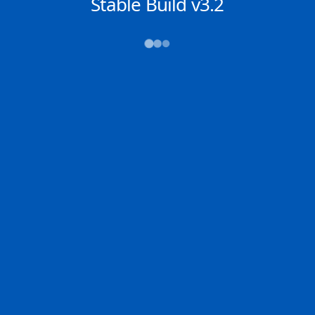
NACHRICHTEN
Stable Build v3.2
→→→
Abfahrt (ATD)
Ankunft (ETA)
N/A
N/A
ABU QIR
NANSHA
2D
EGAKI | EG
NANSH | CN
99.7% der Reise
Schiffsdetails
MMSI
IMO
POSITION
636023564
9957359
1.32465°,
104.36679°
Zoom
TEMPO
KURS
LÄNGE
12.3 kn
47.9°
364 x 51 m
TIEFGANG
DWT
STATUS
Chat
11.3m
---
In Fahrt
DE
Letzte Häfen