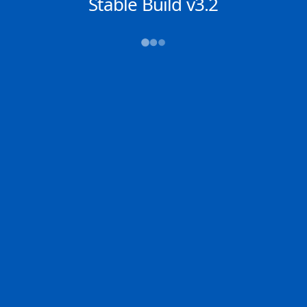
NACHRICHTEN
Stable Build v3.2
→→→
Abfahrt (ATD)
Ankunft (ETA)
N/A
N/A
DUBAI
BONNY
2D
DUBAI | AE
BONNY | NG
100.0% der Reise
Schiffsdetails
MMSI
IMO
POSITION
355943000
9292498
4.17004°,
103.78251°
Zoom
TEMPO
KURS
LÄNGE
2 kn
---°
333 x 58 m
TIEFGANG
DWT
STATUS
Chat
12m
309,164 Tonnen
In Fahrt
DE
Letzte Häfen