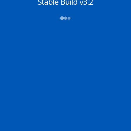
NACHRICHTEN
Stable Build v3.2
→→→
Abfahrt (ATD)
Ankunft (ETA)
N/A
N/A
ZHANJIANG
ULSAN
2D
ZHANJ | CN
ULSAN | KR
79.9% der Reise
Schiffsdetails
MMSI
IMO
POSITION
538008168
9831804
1.32332°,
104.37681°
Zoom
TEMPO
KURS
LÄNGE
12.6 kn
49.1°
333 x 60 m
TIEFGANG
DWT
STATUS
Chat
19.8m
---
In Fahrt
DE
Letzte Häfen