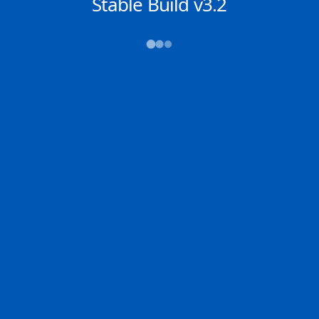
NACHRICHTEN
Stable Build v3.2
→→→
Abfahrt (ATD)
Ankunft (ETA)
N/A
N/A
CHARLESTON
SINGAPORE
2D
CHARL | US
SINGA | SG
0% der Reise
Schiffsdetails
MMSI
IMO
POSITION
371076000
9757187
1.27716°,
103.75545°
Zoom
TEMPO
KURS
LÄNGE
0.0 kn
300°
366 x 52 m
TIEFGANG
DWT
STATUS
Chat
10.7m
---
Festgemacht /
Stationär
DE
Letzte Häfen