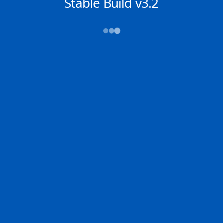
NACHRICHTEN
Stable Build v3.2
→→→
Abfahrt (ATD)
Ankunft (ETA)
N/A
N/A
BUSAN NEW PORT
ROTTERDAM
2D
BUSAN | KR
ROTTE | NL
100.0% der Reise
Schiffsdetails
MMSI
IMO
POSITION
538007360
9769271
-1.60941°,
107.12196°
Zoom
TEMPO
KURS
LÄNGE
17.9 kn
162.5°
400 x 59 m
TIEFGANG
DWT
STATUS
Chat
16.4m
---
In Fahrt
DE
Letzte Häfen