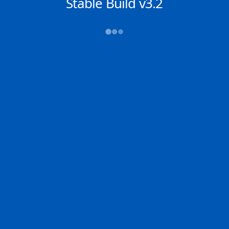
NACHRICHTEN
Stable Build v3.2
→→→
Abfahrt (ATD)
Ankunft (ETA)
N/A
N/A
SALDANHA
ROTTERDAM
2D
SALDA | ZA
ROTTE | NL
0% der Reise
Schiffsdetails
MMSI
IMO
POSITION
432946000
9325295
51.96703°,
4.10810°
Zoom
TEMPO
KURS
LÄNGE
0.0 kn
116°
327 x 55 m
TIEFGANG
DWT
STATUS
Chat
14.9m
---
Festgemacht /
Stationär
DE
Letzte Häfen