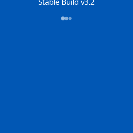
NACHRICHTEN
Stable Build v3.2
→→→
Abfahrt (ATD)
Ankunft (ETA)
N/A
N/A
MAASVLAKTE -
CORPUS CHRISTI
ROTTERDAM
2D
CORPU | US
99.7% der Reise
MAASV | NL
Schiffsdetails
MMSI
IMO
POSITION
538004833
9501174
49.44036°,
-6.24813°
Zoom
TEMPO
KURS
LÄNGE
13.1 kn
274.3°
333 x 60 m
TIEFGANG
DWT
STATUS
Chat
11m
316,373 Tonnen
In Fahrt
DE
Letzte Häfen