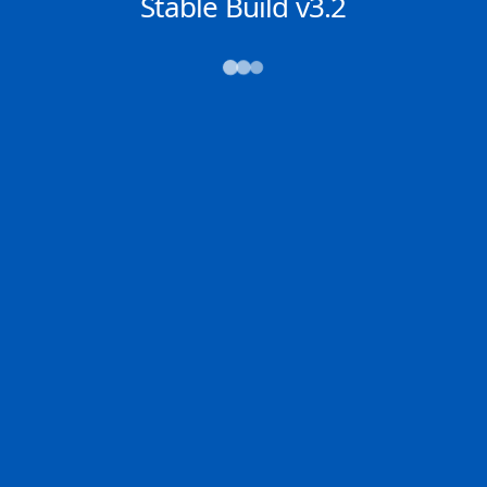
NACHRICHTEN
Stable Build v3.2
→→→
Abfahrt (ATD)
Ankunft (ETA)
N/A
N/A
CHARLESTON
SAVANNAH
2D
CHARL | US
SAVAN | US
100.0% der Reise
Schiffsdetails
MMSI
IMO
POSITION
636093355
9613020
32.67029°,
-79.70126°
Zoom
TEMPO
KURS
LÄNGE
16.9 kn
119.6°
366 x 48 m
TIEFGANG
DWT
STATUS
Chat
12.1m
126,666 Tonnen
In Fahrt
DE
Letzte Häfen