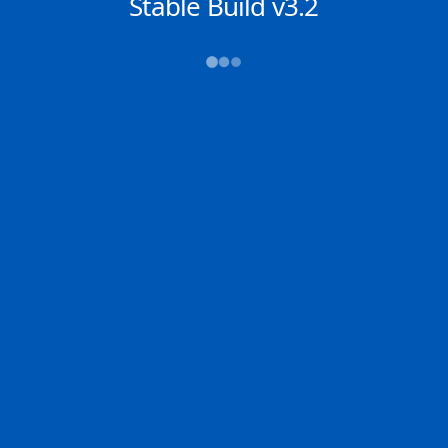
NACHRICHTEN
Stable Build v3.2
→→→
Abfahrt (ATD)
Ankunft (ETA)
N/A
N/A
N/A
N/A
2D
ORDER | IT
N/A | IT
0% der Reise
Schiffsdetails
MMSI
IMO
POSITION
306267000
9304655
7.20719°,
76.92514°
Zoom
TEMPO
KURS
LÄNGE
8.7 kn
295.6°
333 x 60 m
TIEFGANG
DWT
STATUS
Chat
11.2m
299,980 Tonnen
In Fahrt
DE
Letzte Häfen